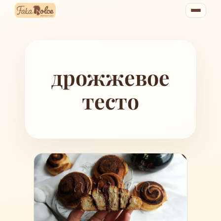
Перейти
к
содержимому
дрожжевое
тесто