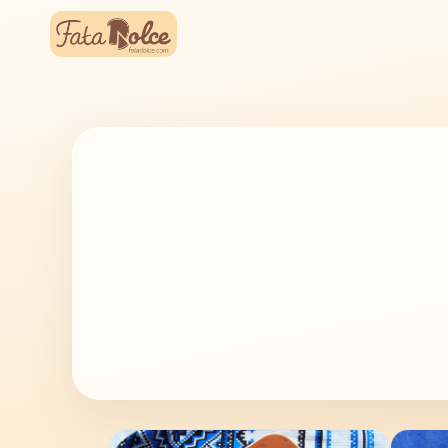
Перейти
к
содержимому