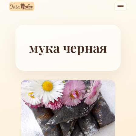
Перейти
к
содержимому
мука черная