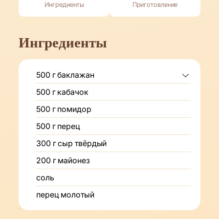
Ингредиенты
Приготовление
Ингредиенты
500
г
баклажан
500
г
кабачок
500
г
помидор
500
г
перец
300
г
сыр твёрдый
200
г
майонез
соль
перец молотый