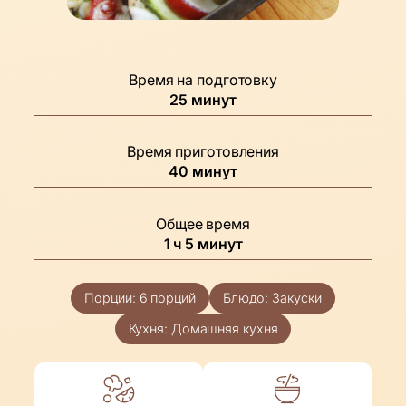
Время на подготовку
минуты
25
минут
Время приготовления
минуты
40
минут
Общее время
час
минуты
1
ч
5
минут
Порции:
6
порций
Блюдо:
Закуски
Кухня:
Домашняя кухня