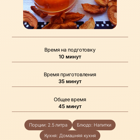
Время на подготовку
минуты
10
минут
Время приготовления
минуты
35
минут
Общее время
минуты
45
минут
Порции:
2.5
литра
Блюдо:
Напитки
Кухня:
Домашняя кухня