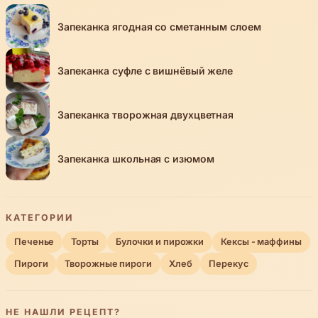
Запеканка ягодная со сметанным слоем
Запеканка суфле с вишнёвый желе
Запеканка творожная двухцветная
Запеканка школьная с изюмом
КАТЕГОРИИ
Печенье
Торты
Булочки и пирожки
Кексы - маффины
Пироги
Творожные пироги
Хлеб
Перекус
НЕ НАШЛИ РЕЦЕПТ?