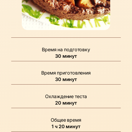
Время на подготовку
минуты
30
минут
Время приготовления
минуты
30
минут
Охлаждение теста
минуты
20
минут
Общее время
час
минуты
1
ч
20
минут