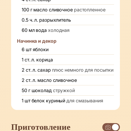
100
г
масло сливочное
растопленное
0.5
ч. л.
разрыхлитель
60
мл
вода
холодная
Начинка и декор
6
шт
яблоки
1
ст. л.
корица
2
ст. л.
сахар
плюс немного для посыпки
2
ст. л.
масло сливочное
50
г
шоколад
стружкой
1
шт
белок куриный
для смазывания
Приготовление