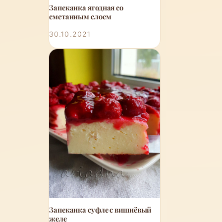
Запеканка ягодная со
сметанным слоем
30.10.2021
Запеканка суфле с вишнёвый
желе