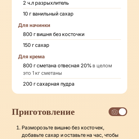
2
ч.л
разрыхлитель
10
г
ванильный сахар
Для начинки
800
г
вишня без косточки
150
г
сахар
Для крема
800
г
сметана отвесная 20%
в целом
это 1 кг сметаны
200
г
сахарная пудра
Приготовление
Разморозьте вишню без косточек,
добавьте сахар и оставьте на час, чтобы