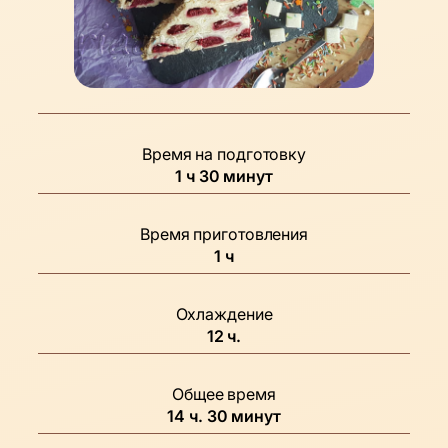
Время на подготовку
час
минуты
1
ч
30
минут
Время приготовления
час
1
ч
Охлаждение
часов
12
ч.
Общее время
часов
минуты
14
ч.
30
минут