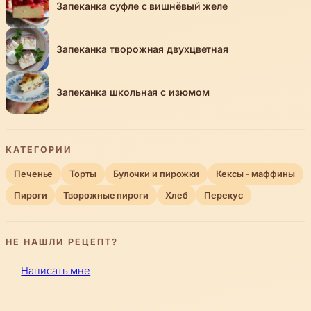
Запеканка суфле с вишнёвый желе
Запеканка творожная двухцветная
Запеканка школьная с изюмом
КАТЕГОРИИ
Печенье
Торты
Булочки и пирожки
Кексы - маффины
Пироги
Творожные пироги
Хлеб
Перекус
НЕ НАШЛИ РЕЦЕПТ?
Написать мне