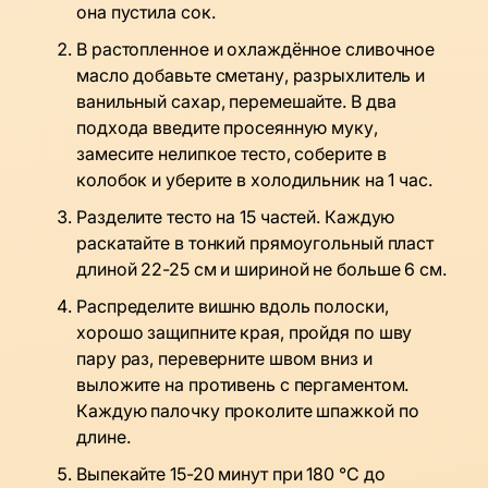
она пустила сок.
В растопленное и охлаждённое сливочное
масло добавьте сметану, разрыхлитель и
ванильный сахар, перемешайте. В два
подхода введите просеянную муку,
замесите нелипкое тесто, соберите в
колобок и уберите в холодильник на 1 час.
Разделите тесто на 15 частей. Каждую
раскатайте в тонкий прямоугольный пласт
длиной 22-25 см и шириной не больше 6 см.
Распределите вишню вдоль полоски,
хорошо защипните края, пройдя по шву
пару раз, переверните швом вниз и
выложите на противень с пергаментом.
Каждую палочку проколите шпажкой по
длине.
Выпекайте 15-20 минут при 180 °C до