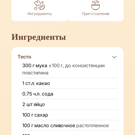
Ингредиенты
Приготовление
Ингредиенты
Тесто
300
г
мука
±100 г, до консистенции
пластилина
1
ст.л.
какао
0.75
ч.л.
сода
2
шт
яйцо
100
г
сахар
100
г
масло сливочное
растопленное