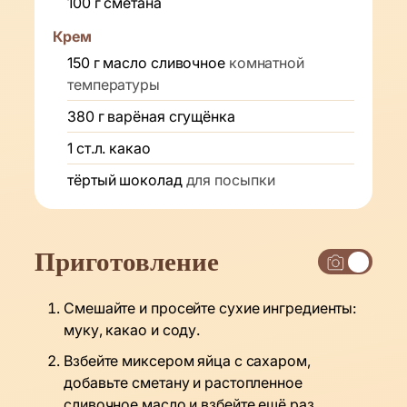
100
г
сметана
Крем
150
г
масло сливочное
комнатной
температуры
380
г
варёная сгущёнка
1
ст.л.
какао
тёртый шоколад
для посыпки
Приготовление
Смешайте и просейте сухие ингредиенты:
муку, какао и соду.
Взбейте миксером яйца с сахаром,
добавьте сметану и растопленное
сливочное масло и взбейте ещё раз.