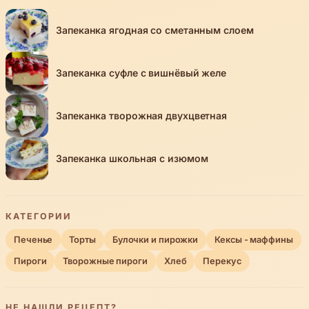
Запеканка ягодная со сметанным слоем
Запеканка суфле с вишнёвый желе
Запеканка творожная двухцветная
Запеканка школьная с изюмом
КАТЕГОРИИ
Печенье
Торты
Булочки и пирожки
Кексы - маффины
Пироги
Творожные пироги
Хлеб
Перекус
НЕ НАШЛИ РЕЦЕПТ?