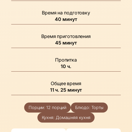
Время на подготовку
минуты
40
минут
Время приготовления
минуты
45
минут
Пропитка
часов
10
ч.
Общее время
часов
минуты
11
ч.
25
минут
Порции:
12
порций
Блюдо:
Торты
Кухня:
Домашняя кухня