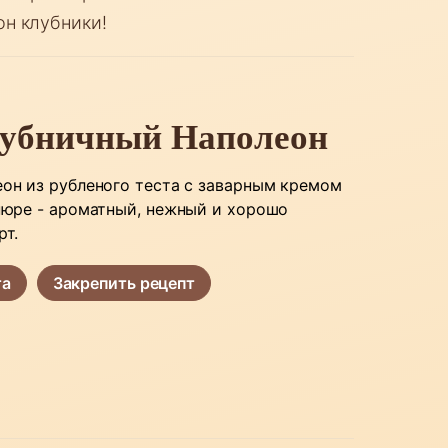
он клубники!
лубничный Наполеон
он из рубленого теста с заварным кремом
пюре - ароматный, нежный и хорошо
рт.
та
Закрепить рецепт