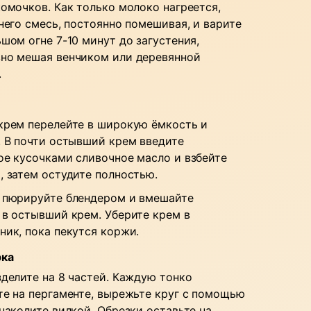
комочков. Как только молоко нагреется,
 него смесь, постоянно помешивая, и варите
ьшом огне 7-10 минут до загустения,
но мешая венчиком или деревянной
.
крем перелейте в широкую ёмкость и
. В почти остывший крем введите
ое кусочками сливочное масло и взбейте
, затем остудите полностью.
 пюрируйте блендером и вмешайте
 в остывший крем. Уберите крем в
ник, пока пекутся коржи.
рка
зделите на 8 частей. Каждую тонко
те на пергаменте, вырежьте круг с помощью
 наколите вилкой. Обрезки оставьте на