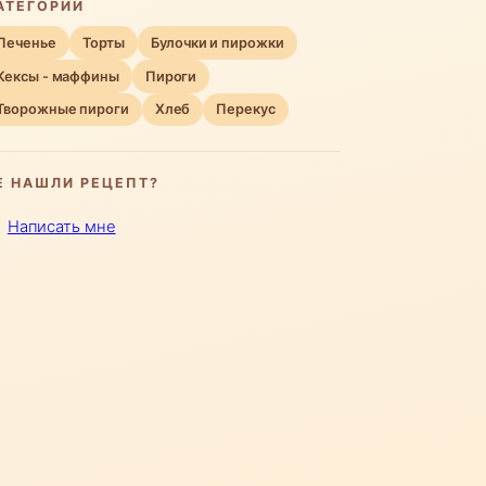
АТЕГОРИИ
Печенье
Торты
Булочки и пирожки
Кексы - маффины
Пироги
Творожные пироги
Хлеб
Перекус
Е НАШЛИ РЕЦЕПТ?
Написать мне