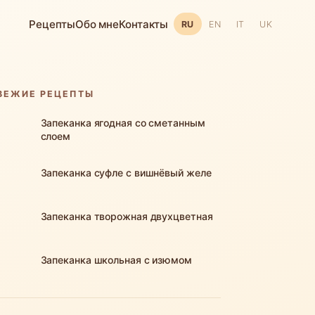
Рецепты
Обо мне
Контакты
RU
EN
IT
UK
ВЕЖИЕ РЕЦЕПТЫ
Запеканка ягодная со сметанным
слоем
Запеканка суфле с вишнёвый желе
Запеканка творожная двухцветная
Запеканка школьная с изюмом