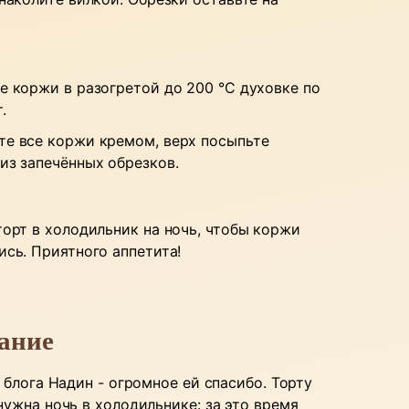
е коржи в разогретой до 200 °C духовке по
.
е все коржи кремом, верх посыпьте
из запечённых обрезков.
торт в холодильник на ночь, чтобы коржи
ись. Приятного аппетита!
ание
с блога Надин - огромное ей спасибо. Торту
нужна ночь в холодильнике: за это время