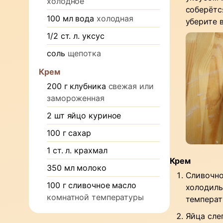
холодное
соберётся
100
мл
вода
холодная
уберите в
1/2
ст. л.
уксус
соль
щепотка
Крем
200
г
клубника
свежая или
замороженная
2
шт
яйцо куриное
100
г
сахар
1
ст. л.
крахмал
Крем
350
мл
молоко
Сливочно
100
г
сливочное масло
холодиль
комнатной температуры
температ
Яйца сле