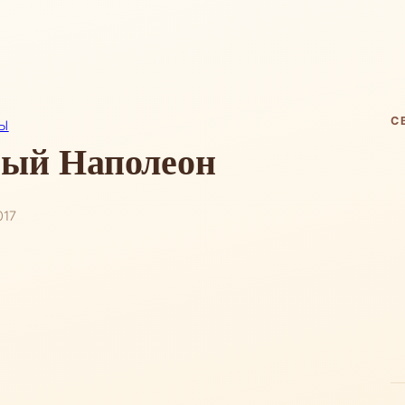
С
Ы
ный Наполеон
017