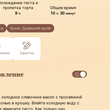
Охлаждение теста и
пропитка торта
Общее время
часов
часов
минуты
9
10
30
ч.
ч.
минут
ты
Кухня:
Домашняя кухня
ление
Заметки
овление
 холодное сливочное масло с просеянной
солью в крошку. Влейте холодную воду с
и замесите тесто. Как только оно