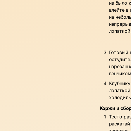
не было 
влейте в
на небол
непрерыв
лопаткой
Готовый 
остудите
нарезанн
венчиком
Клубнику
лопаткой
холодиль
Коржи и сбо
Тесто ра
раскатай
тарелки,