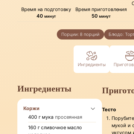
Время на подготовку
Время приготовления
минуты
минуты
40
50
минут
минут
Порции:
8
порций
Блюдо:
Тор
Ингредиенты
Приготов
Ингредиенты
Пригот
Коржи
Тесто
400
г
мука
просеянная
Порубите
мукой и 
160
г
сливочное масло
уксусом 