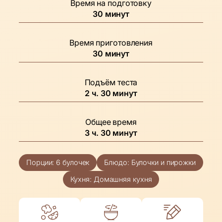
Время на подготовку
минуты
30
минут
Время приготовления
минуты
30
минут
Подъём теста
часов
минуты
2
ч.
30
минут
Общее время
часов
минуты
3
ч.
30
минут
Порции:
6
булочек
Блюдо:
Булочки и пирожки
Кухня:
Домашняя кухня