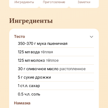
Ингредиенты
Приготовление
Заметки
Ингредиенты
Тесто
350-370
г
мука пшеничная
125
мл
вода
тёплая
125
мл
молоко
тёплое
30
г
сливочное масло
растопленное
5
г
сухие дрожжи
1
ст.л.
сахар
0.5
ч.л.
соль
Намазка