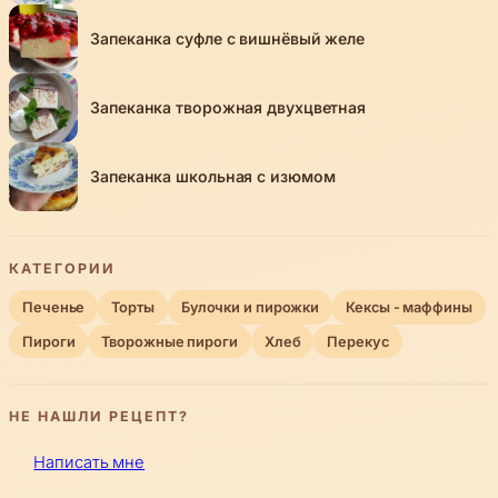
Запеканка суфле с вишнёвый желе
Запеканка творожная двухцветная
Запеканка школьная с изюмом
КАТЕГОРИИ
Печенье
Торты
Булочки и пирожки
Кексы - маффины
Пироги
Творожные пироги
Хлеб
Перекус
НЕ НАШЛИ РЕЦЕПТ?
Написать мне