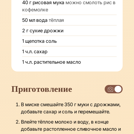
40
г
рисовая мука
можно смолоть рис в
кофемолке
50
мл
вода
тёплая
2
г
сухие дрожжи
1
щепотка
соль
1
ч.л.
сахар
1
ч.л.
растительное масло
Приготовление
В миске смешайте 350 г муки с дрожжами,
добавьте сахар и соль и перемешайте.
Влейте тёплое молоко и воду, в конце
добавьте растопленное сливочное масло и