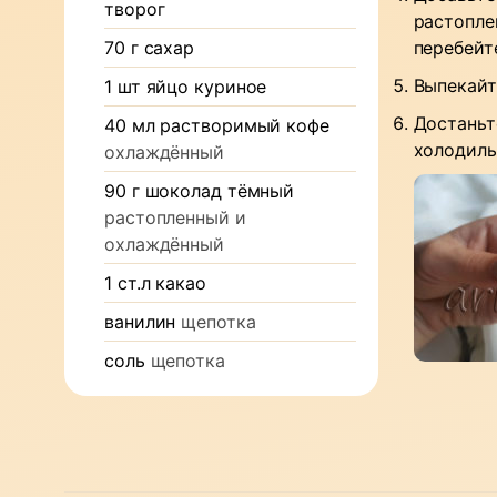
творог
растопле
70
г
сахар
перебейт
Выпекайт
1
шт
яйцо куриное
Достаньт
40
мл
растворимый кофе
холодиль
охлаждённый
90
г
шоколад тёмный
растопленный и
охлаждённый
1
ст.л
какао
ванилин
щепотка
соль
щепотка