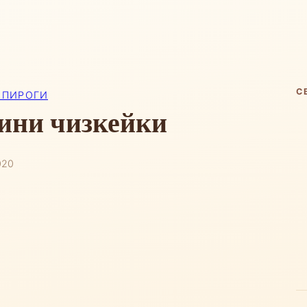
С
 ПИРОГИ
ини чизкейки
020