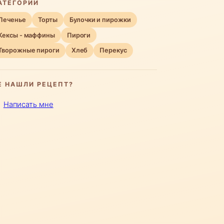
АТЕГОРИИ
Печенье
Торты
Булочки и пирожки
Кексы - маффины
Пироги
Творожные пироги
Хлеб
Перекус
Е НАШЛИ РЕЦЕПТ?
Написать мне