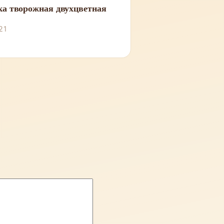
ка творожная двухцветная
21