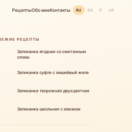
Рецепты
Обо мне
Контакты
RU
EN
IT
UK
ВЕЖИЕ РЕЦЕПТЫ
Запеканка ягодная со сметанным
слоем
Запеканка суфле с вишнёвый желе
Запеканка творожная двухцветная
Запеканка школьная с изюмом