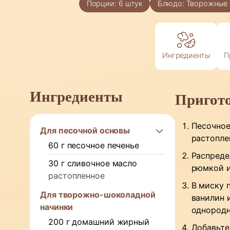
Порции:
6
штук
Блюдо:
Творожные 
Ингредиенты
П
Ингредиенты
Пригот
Песочное
Для песочной основы
растопле
60
г
песочное печенье
Распреде
30
г
сливочное масло
рюмкой и
растопленное
В миску 
Для творожно-шоколадной
ванилин 
начинки
однородн
200
г
домашний жирный
Добавьте