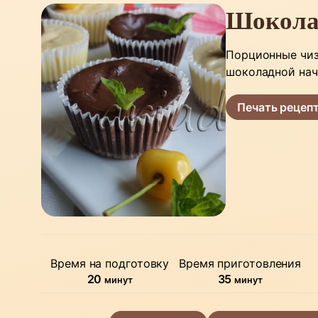
Шокола
Порционные чиз
шоколадной нач
Печать рецеп
Время на подготовку
Время приготовления
минуты
минуты
20
35
минут
минут