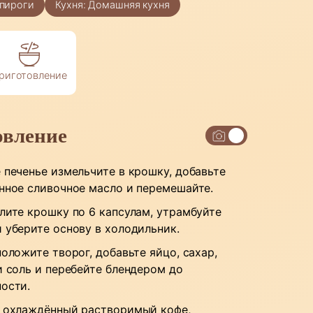
пироги
Кухня:
Домашняя кухня
риготовление
овление
 печенье измельчите в крошку, добавьте
нное сливочное масло и перемешайте.
лите крошку по 6 капсулам, утрамбуйте
 уберите основу в холодильник.
положите творог, добавьте яйцо, сахар,
и соль и перебейте блендером до
ости.
 охлаждённый растворимый кофе,