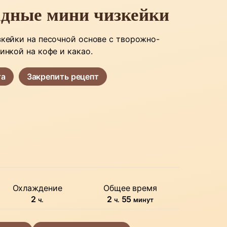
дные мини чизкейки
кейки на песочной основе с творожно-
инкой на кофе и какао.
та
Закрепить рецепт
Охлаждение
Общее время
часов
часов
минуты
2
2
55
ч.
ч.
минут