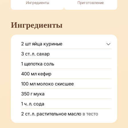
Ингредиенты
Приготовление
Ингредиенты
2
шт
яйца куриные
3
ст. л.
сахар
1
щепотка
соль
400
мл
кефир
100
мл
молоко скисшее
350
г
мука
1
ч. л.
сода
2
ст. л.
растительное масло
в тесто