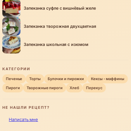
Запеканка суфле с вишнёвый желе
Запеканка творожная двухцветная
Запеканка школьная с изюмом
КАТЕГОРИИ
Печенье
Торты
Булочки и пирожки
Кексы - маффины
Пироги
Творожные пироги
Хлеб
Перекус
НЕ НАШЛИ РЕЦЕПТ?
Написать мне