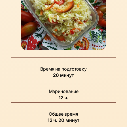
Время на подготовку
минуты
20
минут
Маринование
часов
12
ч.
Общее время
часов
минуты
12
ч.
20
минут