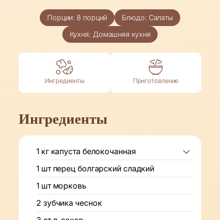
Порции:
8
порций
Блюдо:
Салаты
Кухня:
Домашняя кухня
Ингредиенты
Приготовление
Ингредиенты
1
кг
капуста белокочанная
1
шт
перец болгарский сладкий
1
шт
морковь
2
зубчика
чеснок
3
ст.л.
сахар