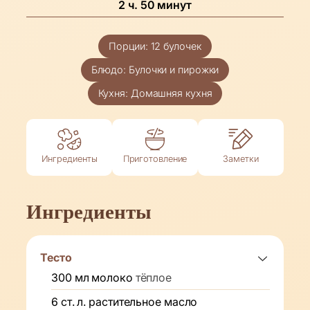
часов
минуты
2
ч.
50
минут
Порции:
12
булочек
Блюдо:
Булочки и пирожки
Кухня:
Домашняя кухня
Ингредиенты
Приготовление
Заметки
Ингредиенты
Тесто
300
мл
молоко
тёплое
6
ст. л.
растительное масло