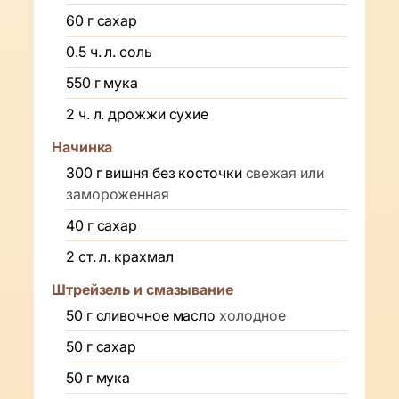
60
г
сахар
0.5
ч. л.
соль
550
г
мука
2
ч. л.
дрожжи сухие
Начинка
300
г
вишня без косточки
свежая или
замороженная
40
г
сахар
2
ст. л.
крахмал
Штрейзель и смазывание
50
г
сливочное масло
холодное
50
г
сахар
50
г
мука