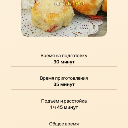
Время на подготовку
минуты
30
минут
Время приготовления
минуты
35
минут
Подъём и расстойка
час
минуты
1
ч
45
минут
Общее время