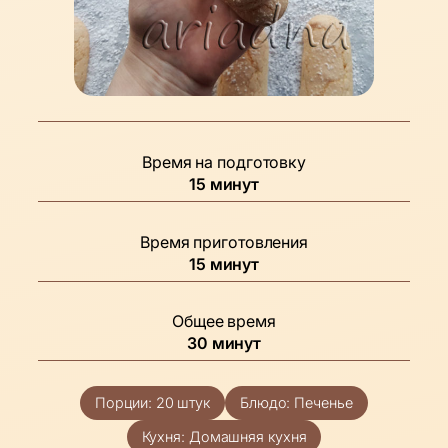
Время на подготовку
минуты
15
минут
Время приготовления
минуты
15
минут
Общее время
минуты
30
минут
Порции:
20
штук
Блюдо:
Печенье
Кухня:
Домашняя кухня