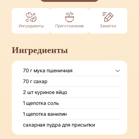
Ингредиенты
Приготовление
Заметки
Ингредиенты
70
г
мука пшеничная
70
г
сахар
2
шт
куриное яйцо
1
щепотка
соль
1
щепотка
ванилин
сахарная пудра для присыпки