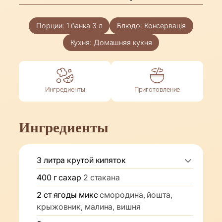
Порции:
1
банка 3 л
Блюдо:
Консервація
Кухня:
Домашняя кухня
Ингредиенты
Приготовление
Ингредиенты
3
литра
крутой кипяток
400
г
сахар
2 стакана
2
ст
ягоды микс
смородина, йошта,
крыжовник, малина, вишня