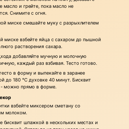
е масло и грейте, пока масло не
тся. Снимите с огня.
ной миске смешайте муку с разрыхлителем
ой миске взбейте яйца с сахаром до пышной
олного растворения сахара.
дхода добавляйте мучную и молочную
яичную, каждый раз взбивая. Тесто готово.
тесто в форму и выпекайте в заранее
ой до 180 °C духовке 40 минут. Бисквит
 - можно прямо в форме.
декор
итки взбейте миксером сметану со
м молоком.
е бисквит шпажкой в нескольких местах и