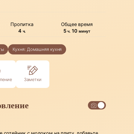
Пропитка
Общее время
часов
часов
минуты
4
5
10
ч.
ч.
минут
ты
Кухня:
Домашняя кухня
ление
Заметки
овление
е сотейник с молоком на плиту, добавьте