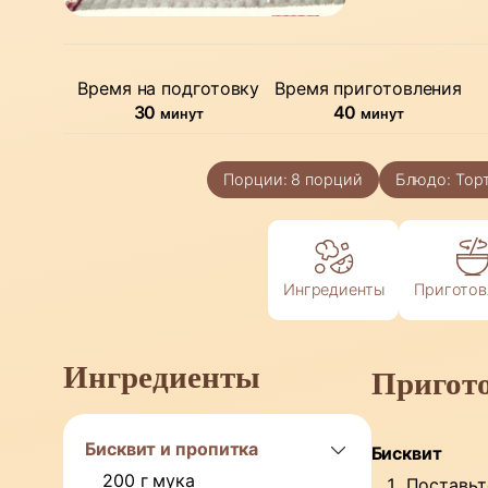
Время на подготовку
Время приготовления
минуты
минуты
30
40
минут
минут
Порции:
8
порций
Блюдо:
Тор
Ингредиенты
Приготов
Ингредиенты
Пригот
Бисквит и пропитка
Бисквит
200
г
мука
Поставьт