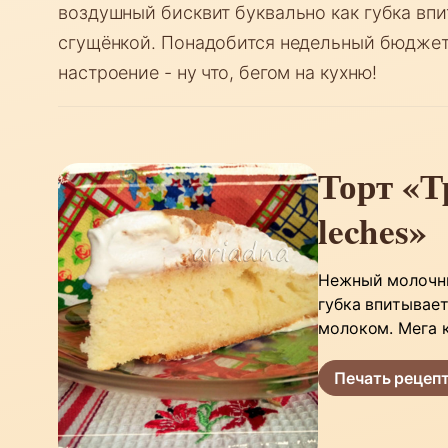
воздушный бисквит буквально как губка впи
сгущёнкой. Понадобится недельный бюджет 
настроение - ну что, бегом на кухню!
Торт «Т
leches»
Нежный молочны
губка впитывае
молоком. Мега к
Печать рецеп