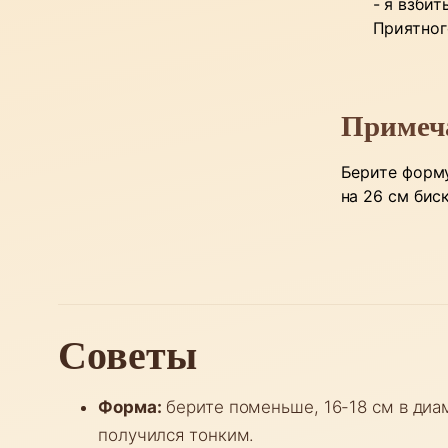
- я взби
Приятног
Примеч
Берите форму
на 26 см бис
Советы
Форма:
берите поменьше, 16-18 см в диа
получился тонким.