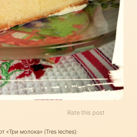
Rate this post
 «Три молока» (Tres leches):