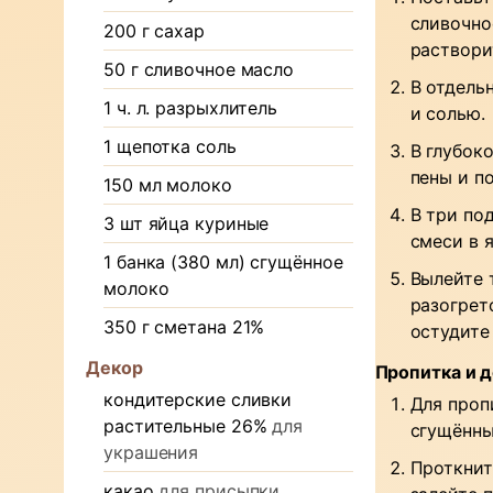
сливочно
200
г
сахар
раствори
50
г
сливочное масло
В отдель
1
ч. л.
разрыхлитель
и солью.
1
щепотка
соль
В глубок
пены и п
150
мл
молоко
В три по
3
шт
яйца куриные
смеси в 
1
банка (380 мл)
сгущённое
Вылейте 
молоко
разогрет
350
г
сметана 21%
остудите
Декор
Пропитка и 
кондитерские сливки
Для проп
растительные 26%
для
сгущённы
украшения
Проткнит
какао
для присыпки