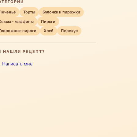
АТЕГОРИИ
Печенье
Торты
Булочки и пирожки
Кексы - маффины
Пироги
Творожные пироги
Хлеб
Перекус
Е НАШЛИ РЕЦЕПТ?
Написать мне