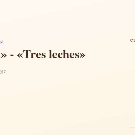
С
Ы
 - «Tres leches»
017