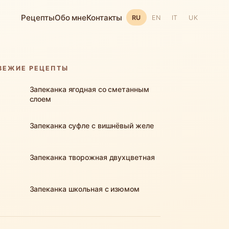
Рецепты
Обо мне
Контакты
RU
EN
IT
UK
ВЕЖИЕ РЕЦЕПТЫ
Запеканка ягодная со сметанным
слоем
Запеканка суфле с вишнёвый желе
Запеканка творожная двухцветная
Запеканка школьная с изюмом