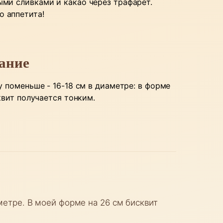
тыми сливками и какао через трафарет.
о аппетита!
ание
 поменьше - 16-18 см в диаметре: в форме
квит получается тонким.
метре. В моей форме на 26 см бисквит