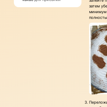
залейте п
затем убе
минимум 
полностью
Переложи