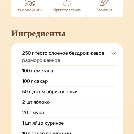
Ингредиенты
Приготовление
Заметки
Ингредиенты
250
г
тесто слоёное бездрожжевое
размороженное
100
г
сметана
100
г
сахар
50
г
джем абрикосовый
2
шт
яблоко
20
г
мука
1
шт
яйцо куриное
10
г
сахар ванильный