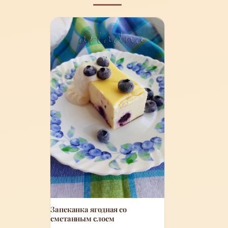
Запеканка ягодная со
сметанным слоем