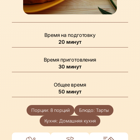
Время на подготовку
минуты
20
минут
Время приготовления
минуты
30
минут
Общее время
минуты
50
минут
Порции:
8
порций
Блюдо:
Тарты
Кухня:
Домашняя кухня