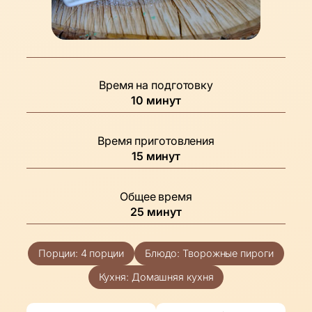
Время на подготовку
минуты
10
минут
Время приготовления
минуты
15
минут
Общее время
минуты
25
минут
Порции:
4
порции
Блюдо:
Творожные пироги
Кухня:
Домашняя кухня