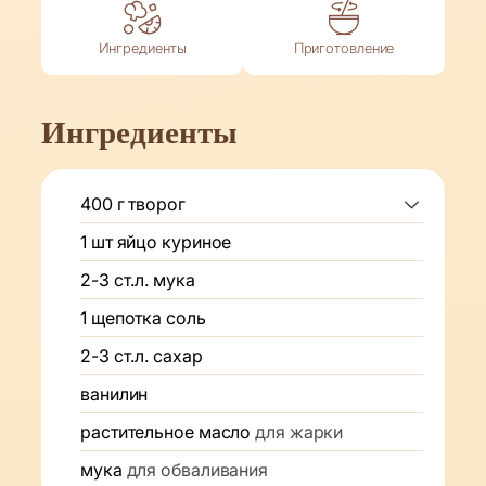
Ингредиенты
Приготовление
Ингредиенты
400
г
творог
1
шт
яйцо куриное
2-3
ст.л.
мука
1
щепотка
соль
2-3
ст.л.
сахар
ванилин
растительное масло
для жарки
мука
для обваливания