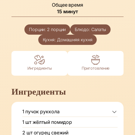
Общее время
минуты
15
минут
Порции:
2
порции
Блюдо:
Салаты
Кухня:
Домашняя кухня
Ингредиенты
Приготовление
Ингредиенты
1
пучок
руккола
1
шт
жёлтый помидор
2
шт
огурец свежий