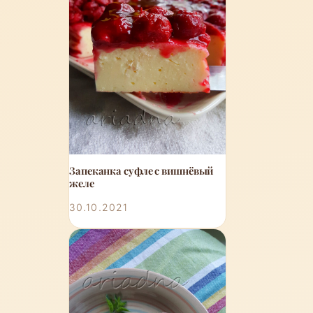
Запеканка суфле с вишнёвый
желе
30.10.2021