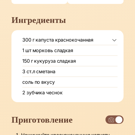
Ингредиенты
300
г
капуста краснокочанная
1
шт
морковь сладкая
150
г
кукуруза сладкая
3
ст.л
сметана
соль по вкусу
2
зубчика
чеснок
Приготовление