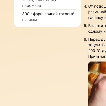
пирожков
От подош
разминай
300
г
фарш свиной готовый
начинку 
начинка
Выложите
одному и
Перед ду
яйцом. В
200 °C д
Приятног