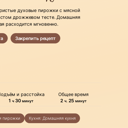
ристые духовые пирожки с мясной
остом дрожжевом тесте. Домашняя
ая расходится мгновенно.
та
Закрепить рецепт
Подъём и расстойка
Общее время
час
минуты
часов
минуты
1
30
2
25
ч
минут
ч.
минут
и пирожки
Кухня:
Домашняя кухня