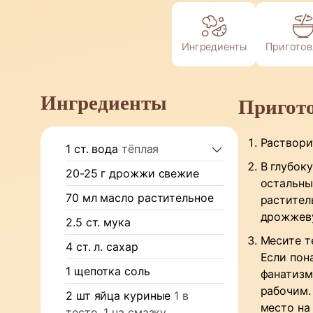
Ингредиенты
Приготов
Ингредиенты
Пригот
Раствори
1
ст.
вода
тёплая
В глубок
20-25
г
дрожжи свежие
остальные
70
мл
масло растительное
растител
дрожжеву
2.5
ст.
мука
Месите т
4
ст. л.
сахар
Если пон
1
щепотка
соль
фанатизм
рабочим.
2
шт
яйца куриные
1 в
место на 
тесто, 1 на смазку