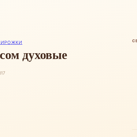
С
ПИРОЖКИ
сом духовые
017