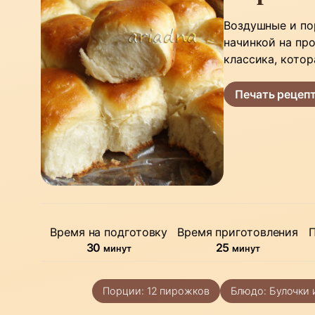
Воздушные и по
начинкой на пр
классика, котор
Печать рецеп
Время на подготовку
Время приготовления
минуты
минуты
30
25
минут
минут
Порции:
12
пирожков
Блюдо:
Булочки 