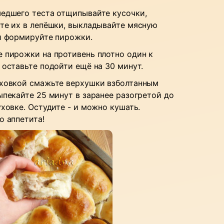
едшего теста отщипывайте кусочки,
те их в лепёшки, выкладывайте мясную
и формируйте пирожки.
 пирожки на противень плотно один к
 оставьте подойти ещё на 30 минут.
ховкой смажьте верхушки взболтанным
ыпекайте 25 минут в заранее разогретой до
уховке. Остудите - и можно кушать.
о аппетита!