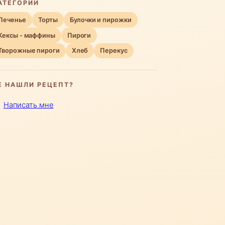
АТЕГОРИИ
Печенье
Торты
Булочки и пирожки
Кексы - маффины
Пироги
Творожные пироги
Хлеб
Перекус
Е НАШЛИ РЕЦЕПТ?
Написать мне