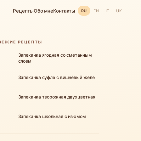
Рецепты
Обо мне
Контакты
RU
EN
IT
UK
ВЕЖИЕ РЕЦЕПТЫ
Запеканка ягодная со сметанным
слоем
Запеканка суфле с вишнёвый желе
Запеканка творожная двухцветная
Запеканка школьная с изюмом