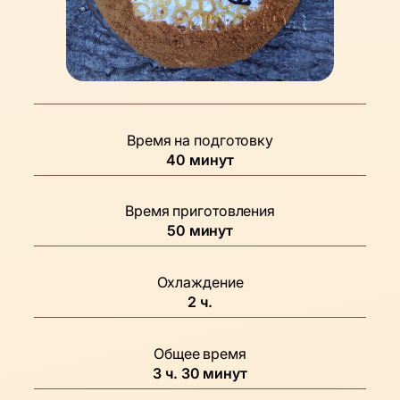
Время на подготовку
минуты
40
минут
Время приготовления
минуты
50
минут
Охлаждение
часов
2
ч.
Общее время
часов
минуты
3
ч.
30
минут