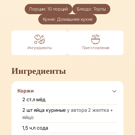
Порции:
10
порций
Блюдо:
Торты
Кухня:
Домашняя кухня
Ингредиенты
Приготовление
Ингредиенты
Коржи
2
ст.л
мёд
2
шт
яйца куриные
у автора 2 желтка +
яйцо
1,5
ч.л
сода