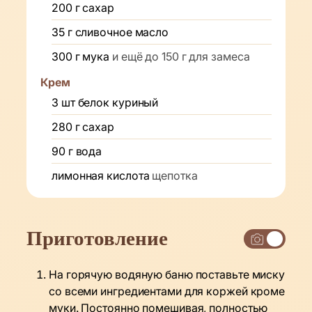
200
г
сахар
35
г
сливочное масло
300
г
мука
и ещё до 150 г для замеса
Крем
3
шт
белок куриный
280
г
сахар
90
г
вода
лимонная кислота
щепотка
Приготовление
На горячую водяную баню поставьте миску
со всеми ингредиентами для коржей кроме
муки. Постоянно помешивая, полностью