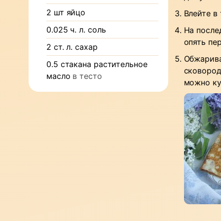
2
шт
яйцо
Влейте в
0.025
ч. л.
соль
На после
опять пер
2
ст. л.
сахар
Обжарива
0.5
стакана
растительное
сковород
масло
в тесто
можно ку