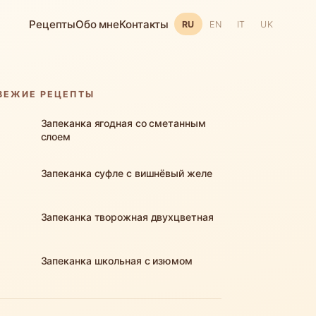
Рецепты
Обо мне
Контакты
RU
EN
IT
UK
ВЕЖИЕ РЕЦЕПТЫ
Запеканка ягодная со сметанным
слоем
Запеканка суфле с вишнёвый желе
Запеканка творожная двухцветная
Запеканка школьная с изюмом