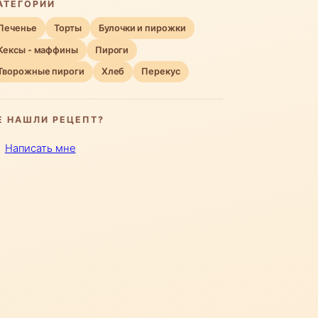
АТЕГОРИИ
Печенье
Торты
Булочки и пирожки
Кексы - маффины
Пироги
Творожные пироги
Хлеб
Перекус
Е НАШЛИ РЕЦЕПТ?
Написать мне