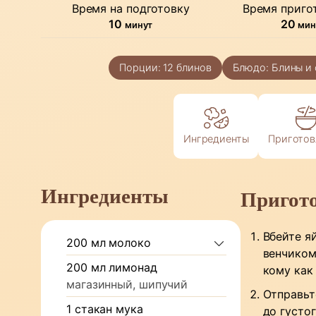
Время на подготовку
Время приго
минуты
ми
10
20
минут
мин
Порции:
12
блинов
Блюдо:
Блины и
Ингредиенты
Приготов
Ингредиенты
Пригот
Вбейте яй
200
мл
молоко
венчиком
200
мл
лимонад
кому как
магазинный, шипучий
Отправьт
1
стакан
мука
до густо