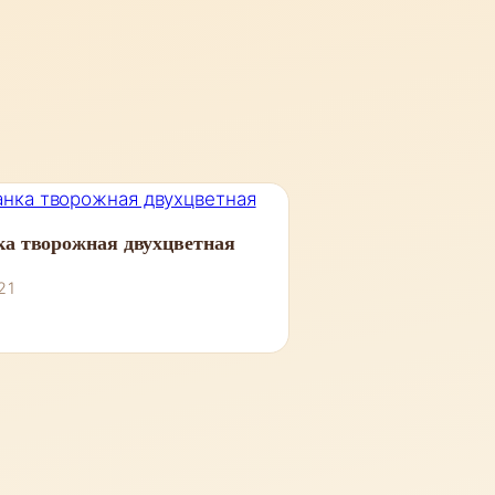
ка творожная двухцветная
21