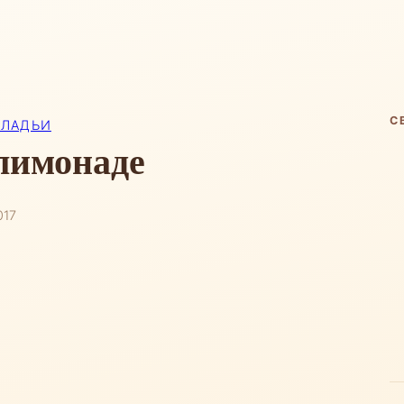
С
ОЛАДЬИ
лимонаде
017