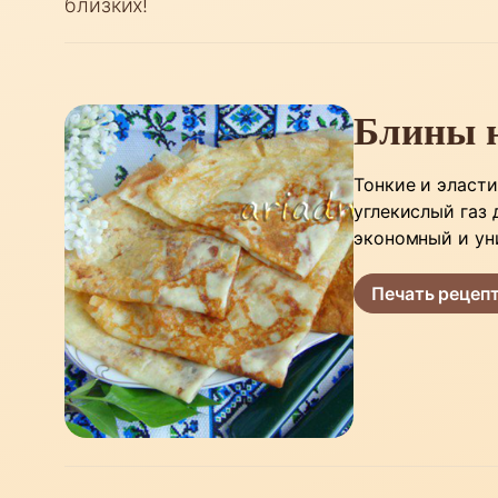
близких!
Блины 
Тонкие и эласт
углекислый газ
экономный и ун
Печать рецеп