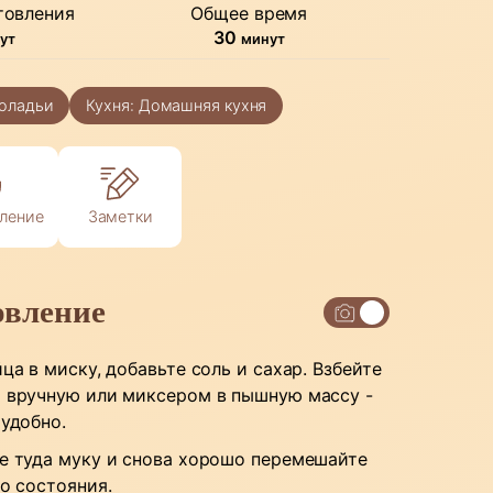
товления
Общее время
нуты
минуты
30
ут
минут
 оладьи
Кухня:
Домашняя кухня
ление
Заметки
овление
ца в миску, добавьте соль и сахар. Взбейте
 вручную или миксером в пышную массу -
 удобно.
е туда муку и снова хорошо перемешайте
го состояния.