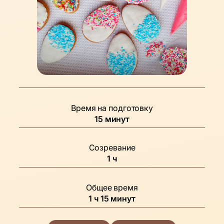
Время на подготовку
минуты
15
минут
Созревание
час
1
ч
Общее время
час
минуты
1
ч
15
минут