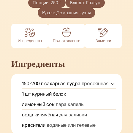
Порции:
250
г
Блюдо:
Глазур
Кухня:
Домашняя кухня
Ингредиенты
Приготовление
Заметки
Ингредиенты
150-200
г
сахарная пудра
просеянная
1
шт
куриный белок
лимонный сок
пара капель
вода кипячёная
для заливки
красители
водяные или гелевые