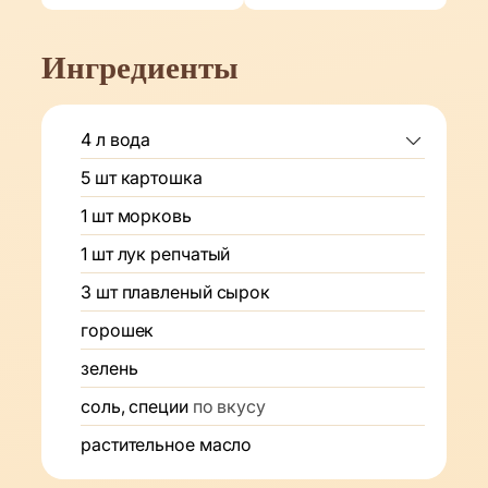
Ингредиенты
4
л
вода
5
шт
картошка
1
шт
морковь
1
шт
лук репчатый
3
шт
плавленый сырок
горошек
зелень
соль, специи
по вкусу
растительное масло