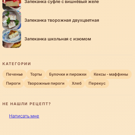
Запеканка суфле с вишнёвый желе
Запеканка творожная двухцветная
Запеканка школьная с изюмом
КАТЕГОРИИ
Печенье
Торты
Булочки и пирожки
Кексы - маффины
Пироги
Творожные пироги
Хлеб
Перекус
НЕ НАШЛИ РЕЦЕПТ?
Написать мне