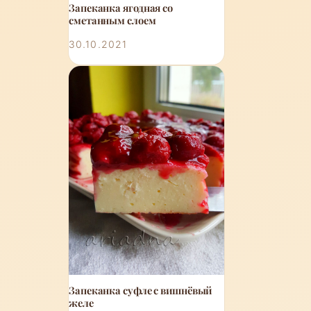
Запеканка ягодная со
сметанным слоем
30.10.2021
Запеканка суфле с вишнёвый
желе