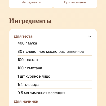
Ингредиенты
Приготовление
Ингредиенты
Для теста
400
г
мука
80
г
сливочное масло
растопленное
100
г
сахар
100
г
сметана
1
шт
куриное яйцо
1/4
ч.л.
сода
0.5
мл
лимонная эссенция
Для начинки