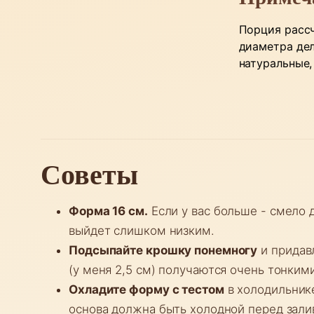
Порция рассч
диаметра дел
натуральные,
Советы
Форма 16 см.
Если у вас больше - смело 
выйдет слишком низким.
Подсыпайте крошку понемногу
и придавл
(у меня 2,5 см) получаются очень тонки
Охладите форму с тестом
в холодильнике
основа должна быть холодной перед зали