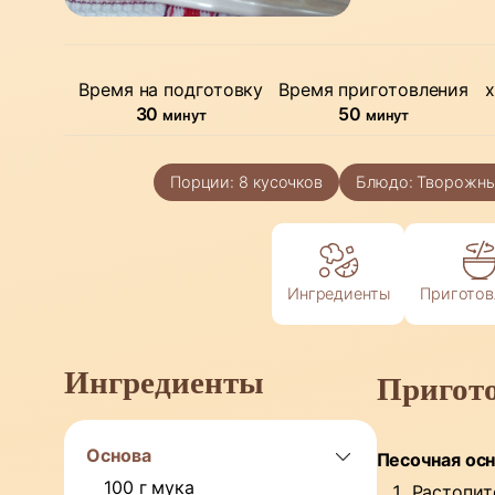
Время на подготовку
Время приготовления
х
минуты
минуты
30
50
минут
минут
Порции:
8
кусочков
Блюдо:
Творожны
Ингредиенты
Приготов
Ингредиенты
Пригот
Основа
Песочная ос
100
г
мука
Растопит