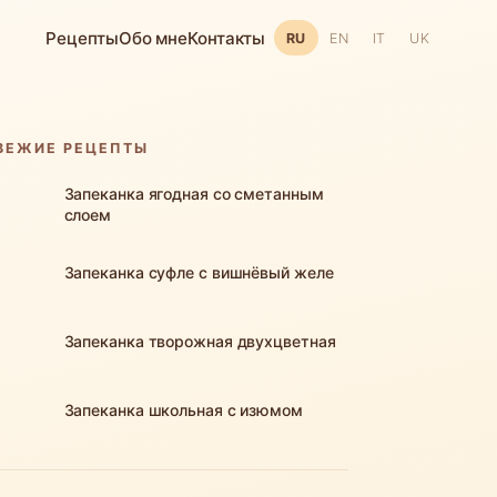
Рецепты
Обо мне
Контакты
RU
EN
IT
UK
ВЕЖИЕ РЕЦЕПТЫ
Запеканка ягодная со сметанным
слоем
Запеканка суфле с вишнёвый желе
Запеканка творожная двухцветная
Запеканка школьная с изюмом