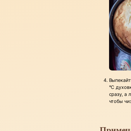
Выпекайт
°C духов
сразу, а 
чтобы чи
Примеч