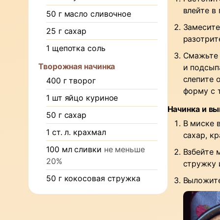
влейте в
50
г
масло сливочное
Замесите
25
г
сахар
разотрит
1
щепотка
соль
Смажьте 
Творожная начинка
и подсып
слепите 
400
г
творог
форму с 
1
шт
яйцо куриное
Начинка и в
50
г
сахар
В миске 
1
ст. л.
крахмал
сахар, к
100
мл
сливки
не меньше
Взбейте 
20%
стружку 
50
г
кокосовая стружка
Выложите