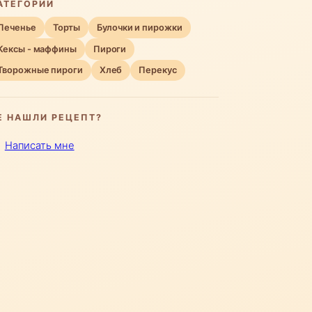
АТЕГОРИИ
Печенье
Торты
Булочки и пирожки
Кексы - маффины
Пироги
Творожные пироги
Хлеб
Перекус
Е НАШЛИ РЕЦЕПТ?
Написать мне