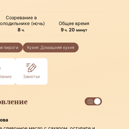
Созревание в
олодильнике (ночь)
Общее время
часов
часов
минуты
8
9
20
ч.
ч.
минут
е пироги
Кухня:
Домашняя кухня
ление
Заметки
овление
нова
е сливочное масло с сахаром, остудите и