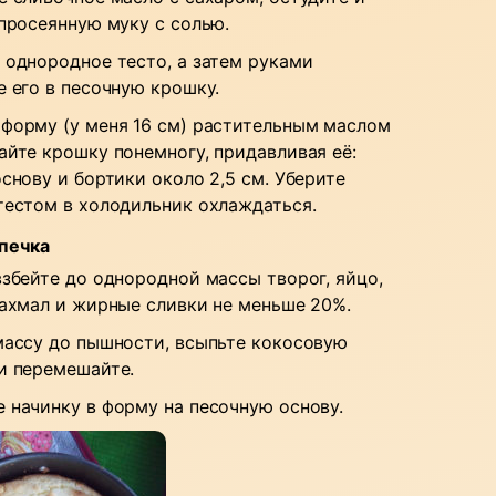
 просеянную муку с солью.
 однородное тесто, а затем руками
е его в песочную крошку.
форму (у меня 16 см) растительным маслом
айте крошку понемногу, придавливая её:
основу и бортики около 2,5 см. Уберите
тестом в холодильник охлаждаться.
ыпечка
взбейте до однородной массы творог, яйцо,
рахмал и жирные сливки не меньше 20%.
массу до пышности, всыпьте кокосовую
и перемешайте.
 начинку в форму на песочную основу.