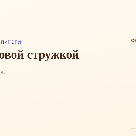
С
 ПИРОГИ
совой стружкой
017