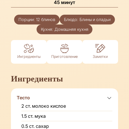
минуты
45
минут
Порции:
12
блинов
Блюдо:
Блины и оладьи
Кухня:
Домашняя кухня
Ингредиенты
Приготовление
Заметки
Ингредиенты
Тесто
2
ст.
молоко кислое
1.5
ст.
мука
0.5
ст.
сахар