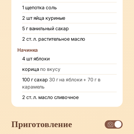
1
щепотка
соль
2
шт
яйца куриные
5
г
ванильный сахар
2
ст. л.
растительное масло
Начинка
4
шт
яблоки
корица
по вкусу
100
г
сахар
30 г на яблоки + 70 г в
карамель
2
ст. л.
масло сливочное
Приготовление