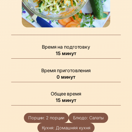
Время на подготовку
минуты
15
минут
Время приготовления
минуты
0
минут
Общее время
минуты
15
минут
Порции:
2
порции
Блюдо:
Салаты
Кухня:
Домашняя кухня