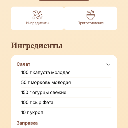
Ингредиенты
Приготовление
Ингредиенты
Салат
100
г
капуста молодая
50
г
морковь молодая
150
г
огурцы свежие
100
г
сыр Фета
10
г
укроп
Заправка