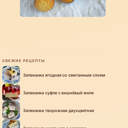
СВЕЖИЕ РЕЦЕПТЫ
Запеканка ягодная со сметанным слоем
Запеканка суфле с вишнёвый желе
Запеканка творожная двухцветная