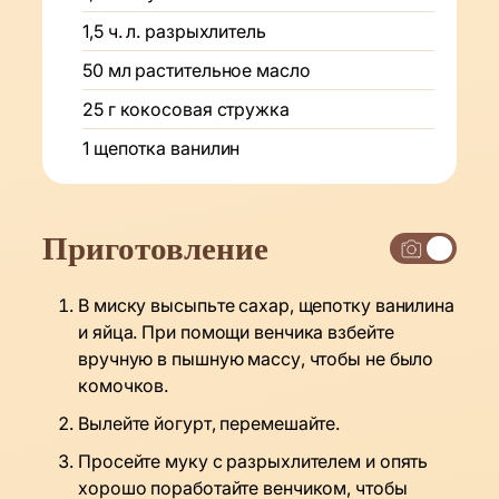
1,5
ч. л.
разрыхлитель
50
мл
растительное масло
25
г
кокосовая стружка
1
щепотка
ванилин
Приготовление
В миску высыпьте сахар, щепотку ванилина
и яйца. При помощи венчика взбейте
вручную в пышную массу, чтобы не было
комочков.
Вылейте йогурт, перемешайте.
Просейте муку с разрыхлителем и опять
хорошо поработайте венчиком, чтобы