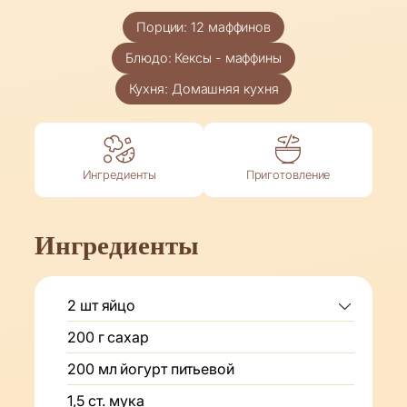
Порции:
12
маффинов
Блюдо:
Кексы - маффины
Кухня:
Домашняя кухня
Ингредиенты
Приготовление
Ингредиенты
2
шт
яйцо
200
г
сахар
200
мл
йогурт питьевой
1,5
ст.
мука