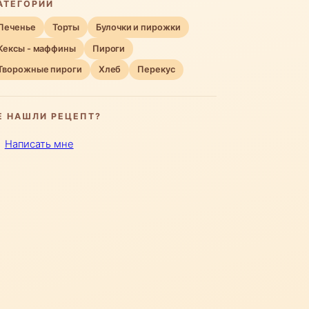
АТЕГОРИИ
Печенье
Торты
Булочки и пирожки
Кексы - маффины
Пироги
Творожные пироги
Хлеб
Перекус
Е НАШЛИ РЕЦЕПТ?
Написать мне