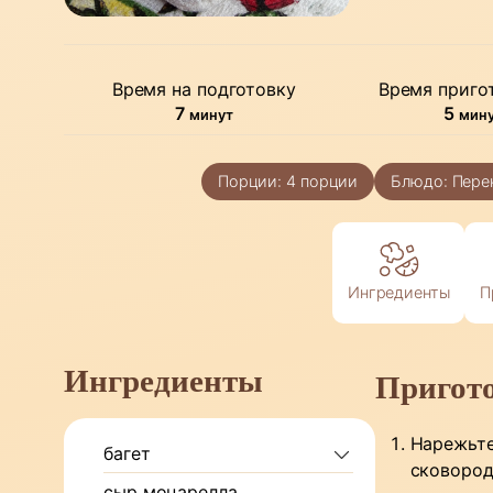
Время на подготовку
Время приго
минуты
мин
7
5
минут
мин
Порции:
4
порции
Блюдо:
Пере
Ингредиенты
П
Ингредиенты
Пригот
Нарежьте
багет
сковород
сыр моцарелла