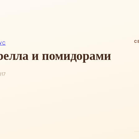
С
УС
релла и помидорами
017