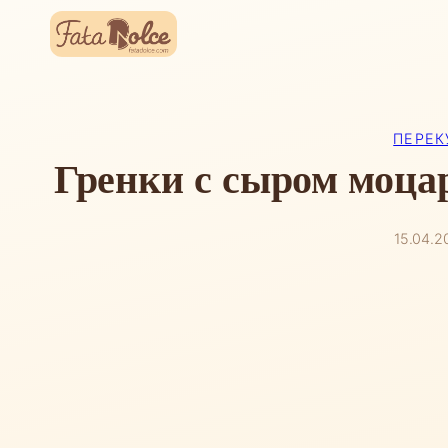
Перейти
к
содержимому
ПЕРЕК
Гренки с сыром моца
15.04.2