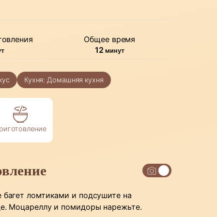
товления
Общее время
уты
минуты
12
ут
минут
кус
Кухня:
Домашняя кухня
риготовление
овление
 багет ломтиками и подсушите на
е. Моцареллу и помидоры нарежьте.