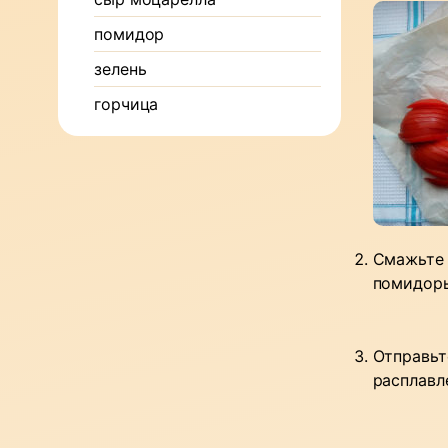
помидор
зелень
горчица
Смажьте 
помидоры
Отправьт
расплавл