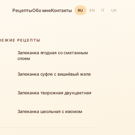
Рецепты
Обо мне
Контакты
RU
EN
IT
UK
ВЕЖИЕ РЕЦЕПТЫ
Запеканка ягодная со сметанным
слоем
Запеканка суфле с вишнёвый желе
Запеканка творожная двухцветная
Запеканка школьная с изюмом